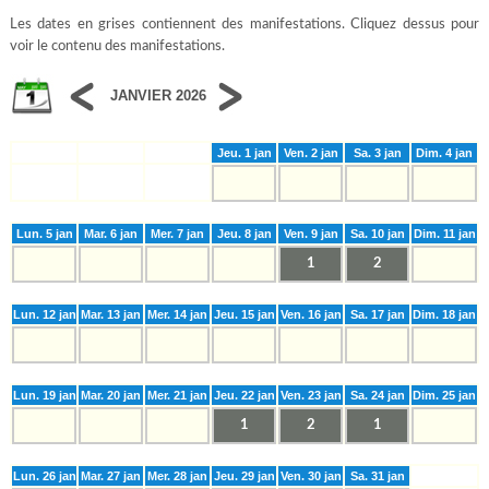
Les dates en grises contiennent des manifestations. Cliquez dessus pour
voir le contenu des manifestations.
JANVIER 2026
Jeu. 1 jan
Ven. 2 jan
Sa. 3 jan
Dim. 4 jan
Lun. 5 jan
Mar. 6 jan
Mer. 7 jan
Jeu. 8 jan
Ven. 9 jan
Sa. 10 jan
Dim. 11 jan
1
2
Lun. 12 jan
Mar. 13 jan
Mer. 14 jan
Jeu. 15 jan
Ven. 16 jan
Sa. 17 jan
Dim. 18 jan
Lun. 19 jan
Mar. 20 jan
Mer. 21 jan
Jeu. 22 jan
Ven. 23 jan
Sa. 24 jan
Dim. 25 jan
1
2
1
Lun. 26 jan
Mar. 27 jan
Mer. 28 jan
Jeu. 29 jan
Ven. 30 jan
Sa. 31 jan